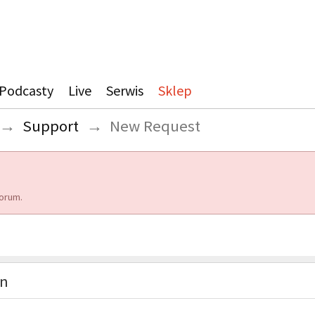
Podcasty
Live
Serwis
Sklep
→
Support
→
New Request
orum.
on