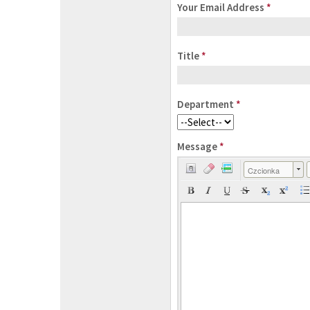
Your Email Address
*
Title
*
Department
*
Message
*
Czcionka