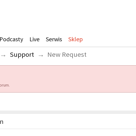
Podcasty
Live
Serwis
Sklep
→
Support
→
New Request
orum.
on