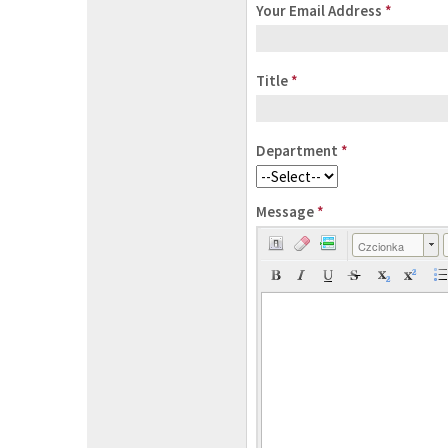
Your Email Address
*
Title
*
Department
*
Message
*
Czcionka