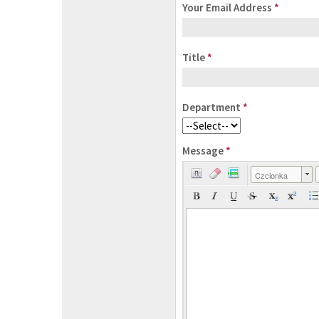
Your Email Address
*
Title
*
Department
*
Message
*
Czcionka