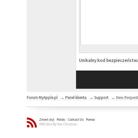
Unikalny kod bezpieczeńst
Forum MyApple.pl
→
Panel klienta
→
Support
→
New Reques
Zmień styl
Polski
Contact Us
Pomoc
IPB3 Skin By Tom Christian.