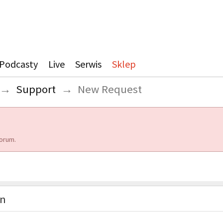
Podcasty
Live
Serwis
Sklep
→
Support
→
New Request
orum.
on