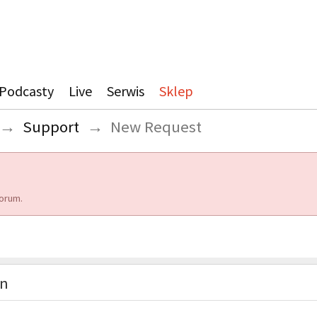
Podcasty
Live
Serwis
Sklep
→
Support
→
New Request
orum.
on