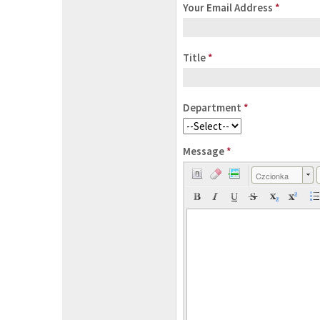
Your Email Address
*
Title
*
Department
*
Message
*
Czcionka