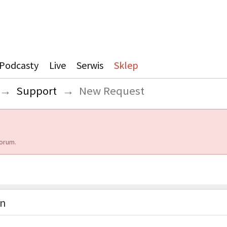
Podcasty
Live
Serwis
Sklep
→
Support
→
New Request
orum.
on