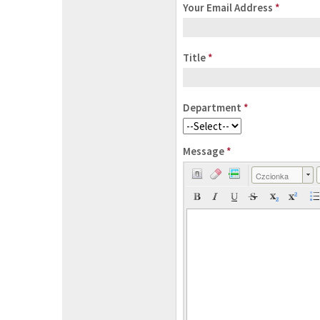
Your Email Address
*
Title
*
Department
*
Message
*
Czcionka