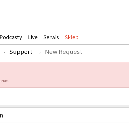
Podcasty
Live
Serwis
Sklep
→
Support
→
New Request
orum.
on