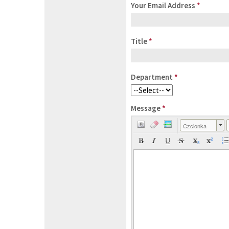
Your Email Address
*
Title
*
Department
*
Message
*
Czcionka