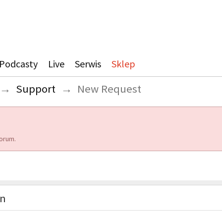
Podcasty
Live
Serwis
Sklep
→
Support
→
New Request
orum.
on