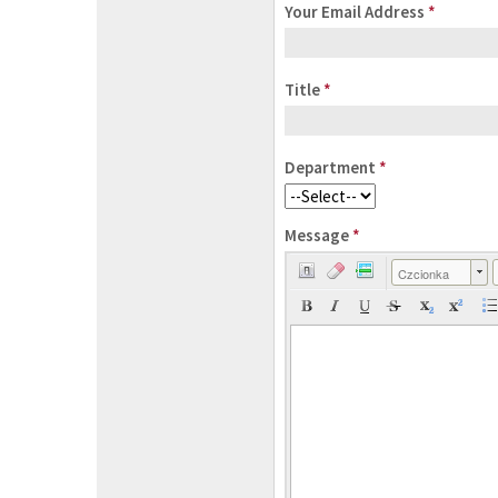
Your Email Address
*
Title
*
Department
*
Message
*
Czcionka