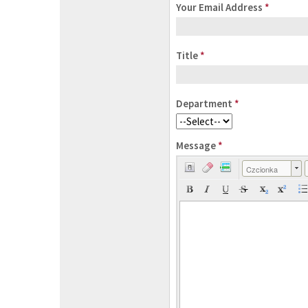
Your Email Address
*
Title
*
Department
*
Message
*
Czcionka