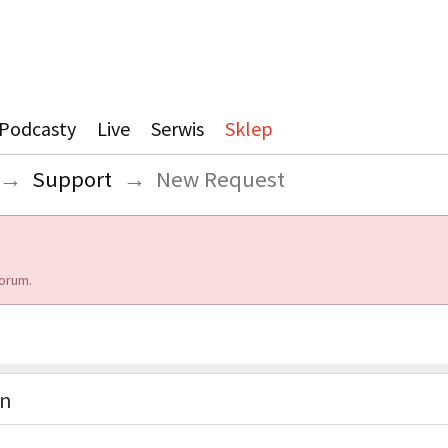
Podcasty
Live
Serwis
Sklep
→
Support
→
New Request
orum.
on