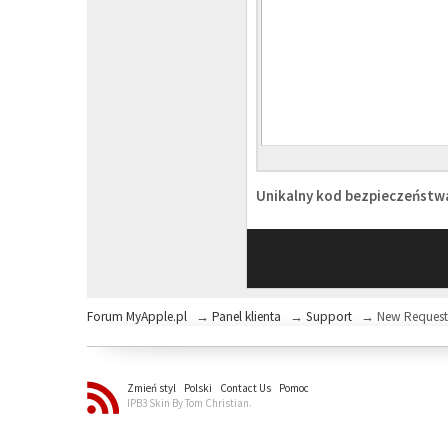
Unikalny kod bezpieczeńst
Forum MyApple.pl
→
Panel klienta
→
Support
→
New Reques
Zmień styl
Polski
Contact Us
Pomoc
IPB3 Skin By Tom Christian.