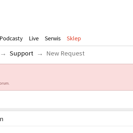
Podcasty
Live
Serwis
Sklep
→
Support
→
New Request
orum.
on