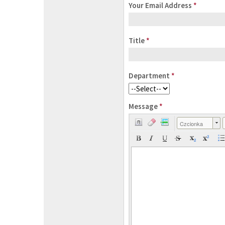
Your Email Address
*
Title
*
Department
*
Message
*
Czcionka