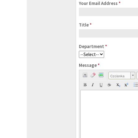
Your Email Address
*
Title
*
Department
*
Message
*
Czcionka