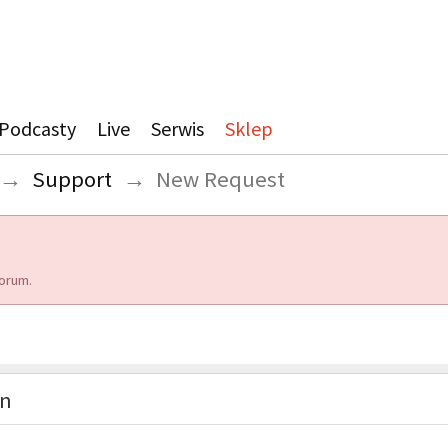
Podcasty
Live
Serwis
Sklep
→
Support
→
New Request
orum.
on