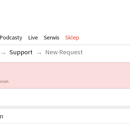
Podcasty
Live
Serwis
Sklep
→
Support
→
New Request
orum.
on