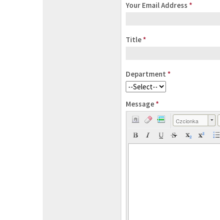
Your Email Address
*
Title
*
Department
*
Message
*
Czcionka