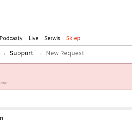
Podcasty
Live
Serwis
Sklep
→
Support
→
New Request
orum.
on