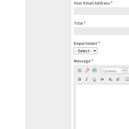
Your Email Address
*
Title
*
Department
*
Message
*
Czcionka