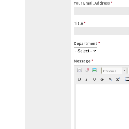
Your Email Address
*
Title
*
Department
*
Message
*
Czcionka