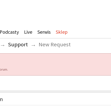
Podcasty
Live
Serwis
Sklep
→
Support
→
New Request
orum.
on