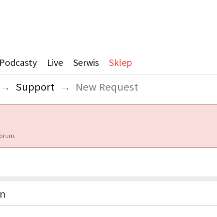
Podcasty
Live
Serwis
Sklep
→
Support
→
New Request
orum.
on