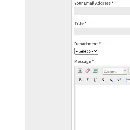
Your Email Address
*
Title
*
Department
*
Message
*
Czcionka