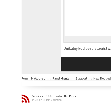
Unikalny kod bezpieczeńst
Forum MyApple.pl
→
Panel klienta
→
Support
→
New Reques
Zmień styl
Polski
Contact Us
Pomoc
IPB3 Skin By Tom Christian.