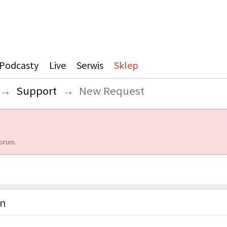
Podcasty
Live
Serwis
Sklep
→
Support
→
New Request
orum.
on