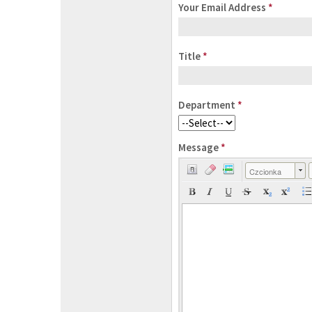
Your Email Address
*
Title
*
Department
*
Message
*
Czcionka