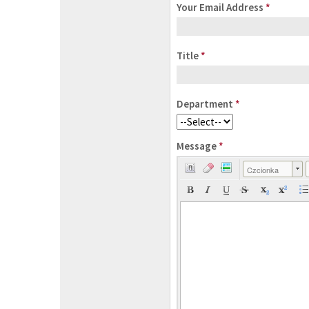
Your Email Address
*
Title
*
Department
*
Message
*
Czcionka