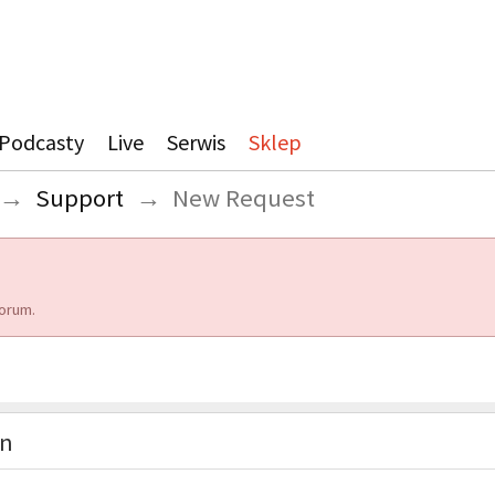
Podcasty
Live
Serwis
Sklep
→
Support
→
New Request
orum.
on