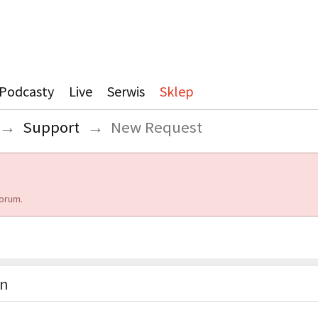
Podcasty
Live
Serwis
Sklep
→
Support
→
New Request
orum.
on