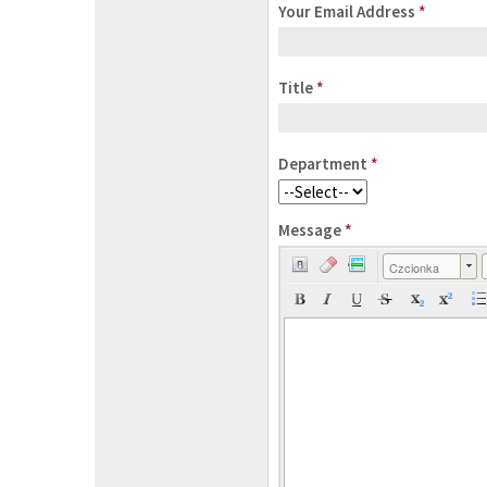
Your Email Address
*
Title
*
Department
*
Message
*
Czcionka