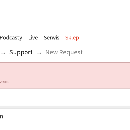
Podcasty
Live
Serwis
Sklep
→
Support
→
New Request
orum.
on