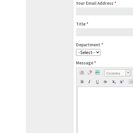
Your Email Address
*
Title
*
Department
*
Message
*
Czcionka