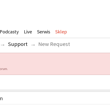
Podcasty
Live
Serwis
Sklep
→
Support
→
New Request
orum.
on