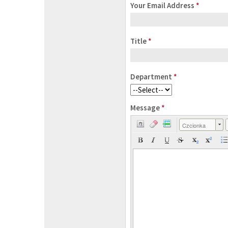
Your Email Address
*
Title
*
Department
*
Message
*
Czcionka