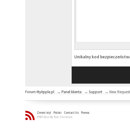
Unikalny kod bezpieczeńst
Forum MyApple.pl
→
Panel klienta
→
Support
→
New Reques
Zmień styl
Polski
Contact Us
Pomoc
IPB3 Skin By Tom Christian.