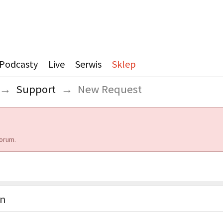
Podcasty
Live
Serwis
Sklep
→
Support
→
New Request
orum.
on