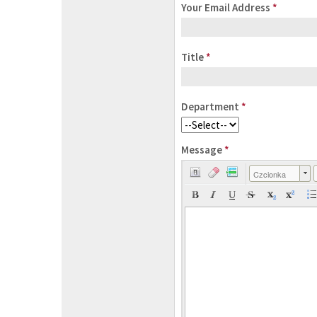
Your Email Address
*
Title
*
Department
*
Message
*
Czcionka