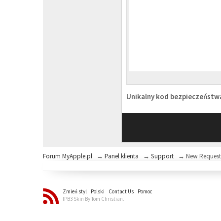
Unikalny kod bezpieczeńst
Forum MyApple.pl
→
Panel klienta
→
Support
→
New Reques
Zmień styl
Polski
Contact Us
Pomoc
IPB3 Skin By Tom Christian.