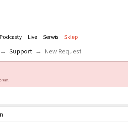
Podcasty
Live
Serwis
Sklep
→
Support
→
New Request
orum.
on