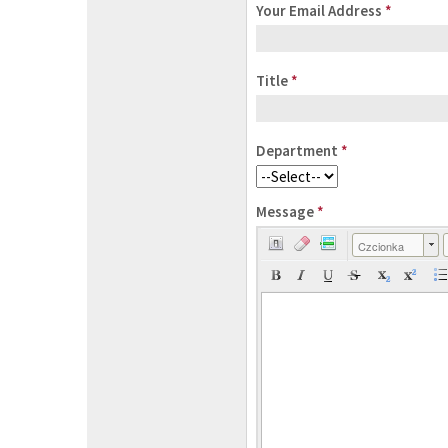
Your Email Address
*
Title
*
Department
*
Message
*
Czcionka