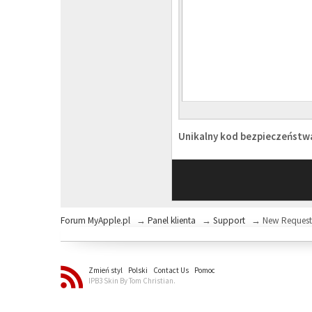
Unikalny kod bezpieczeńst
Forum MyApple.pl
→
Panel klienta
→
Support
→
New Reques
Zmień styl
Polski
Contact Us
Pomoc
IPB3 Skin By Tom Christian.