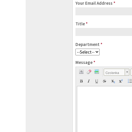
Your Email Address
*
Title
*
Department
*
Message
*
Czcionka