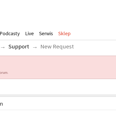
Podcasty
Live
Serwis
Sklep
→
Support
→
New Request
orum.
on