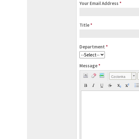
Your Email Address
*
Title
*
Department
*
Message
*
Czcionka