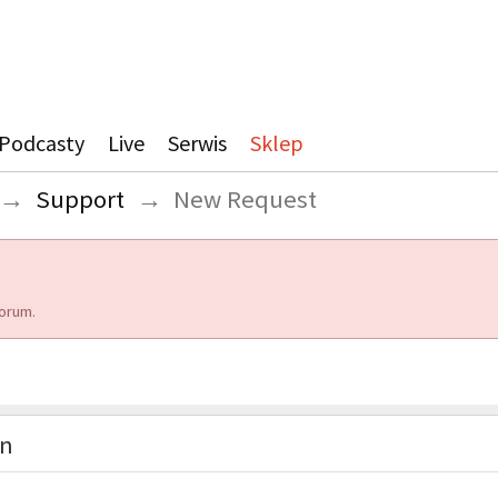
Podcasty
Live
Serwis
Sklep
→
Support
→
New Request
orum.
on