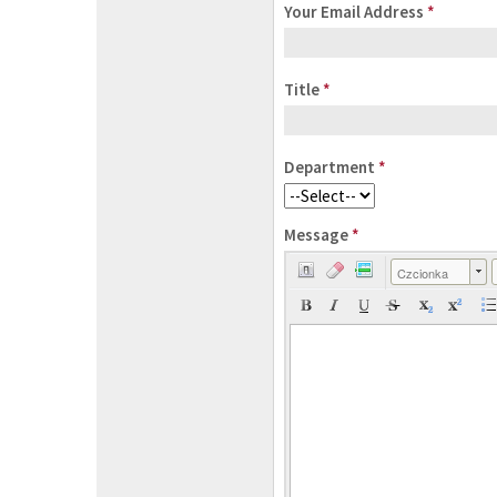
Your Email Address
*
Title
*
Department
*
Message
*
Czcionka