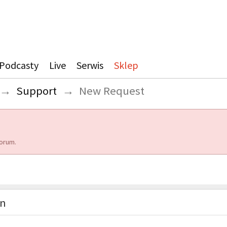
Podcasty
Live
Serwis
Sklep
→
Support
→
New Request
orum.
on