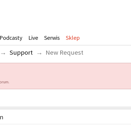
Podcasty
Live
Serwis
Sklep
→
Support
→
New Request
orum.
on