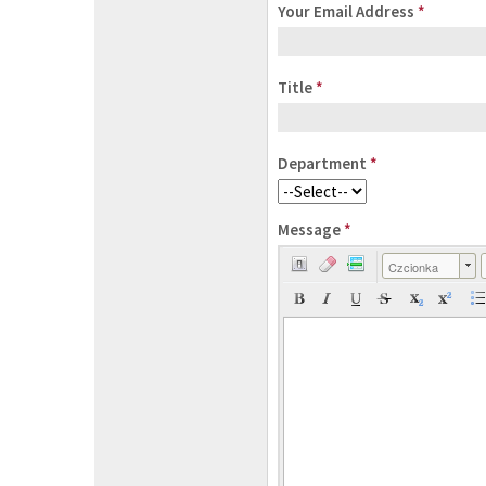
Your Email Address
*
Title
*
Department
*
Message
*
Czcionka