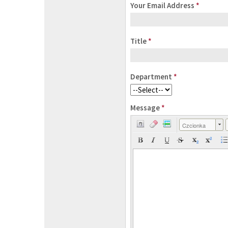
Your Email Address
*
Title
*
Department
*
Message
*
Czcionka