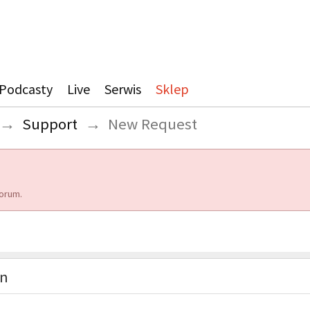
Podcasty
Live
Serwis
Sklep
→
Support
→
New Request
orum.
on