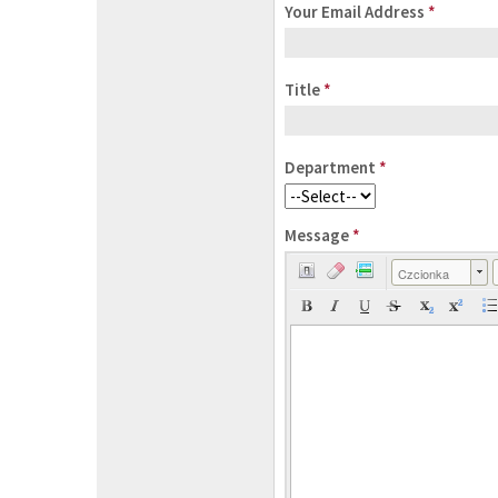
Your Email Address
*
Title
*
Department
*
Message
*
Czcionka