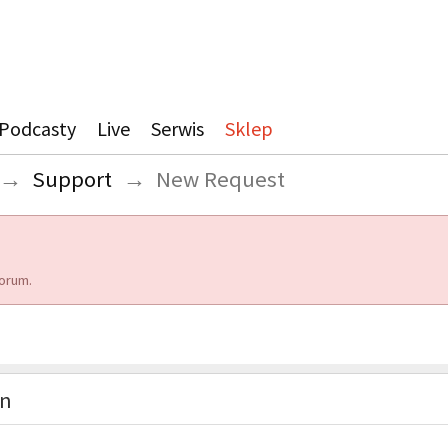
Podcasty
Live
Serwis
Sklep
→
Support
→
New Request
orum.
on