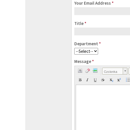
Your Email Address
*
Title
*
Department
*
Message
*
Czcionka