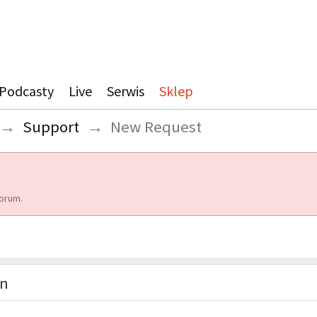
Podcasty
Live
Serwis
Sklep
→
Support
→
New Request
orum.
on