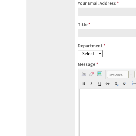
Your Email Address
*
Title
*
Department
*
Message
*
Czcionka