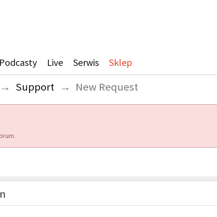
Podcasty
Live
Serwis
Sklep
→
Support
→
New Request
orum.
on