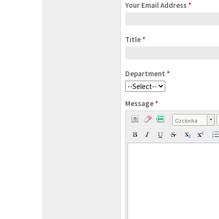
Your Email Address
*
Title
*
Department
*
Message
*
Czcionka