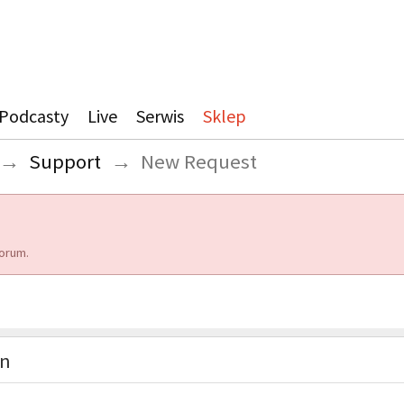
Podcasty
Live
Serwis
Sklep
→
Support
→
New Request
orum.
on