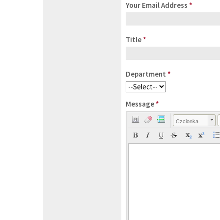
Your Email Address
*
Title
*
Department
*
Message
*
Czcionka