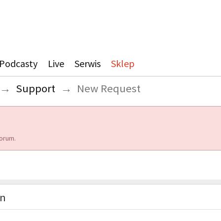
Podcasty
Live
Serwis
Sklep
→
Support
→
New Request
orum.
on