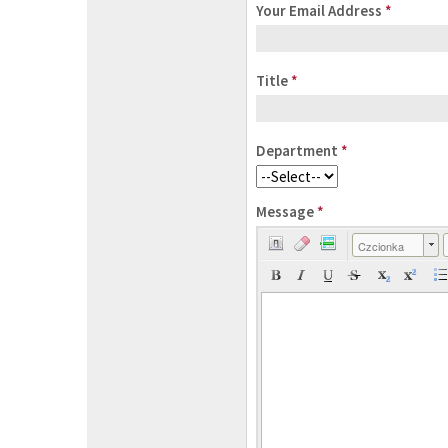
Your Email Address
*
Title
*
Department
*
Message
*
Czcionka