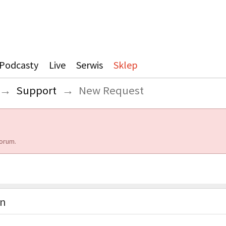
Podcasty
Live
Serwis
Sklep
→
Support
→
New Request
orum.
on