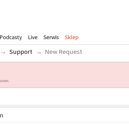
Podcasty
Live
Serwis
Sklep
→
Support
→
New Request
orum.
on