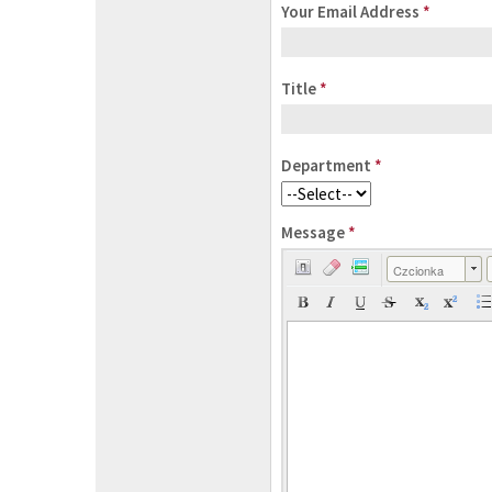
Your Email Address
*
Title
*
Department
*
Message
*
Czcionka