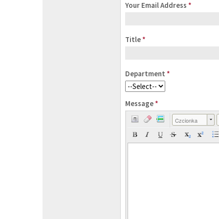
Your Email Address
*
Title
*
Department
*
Message
*
Czcionka