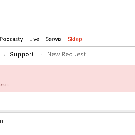
Podcasty
Live
Serwis
Sklep
→
Support
→
New Request
orum.
on