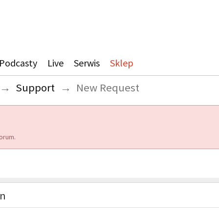
Podcasty
Live
Serwis
Sklep
→
Support
→
New Request
orum.
on