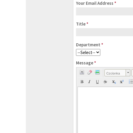
Your Email Address
*
Title
*
Department
*
Message
*
Czcionka