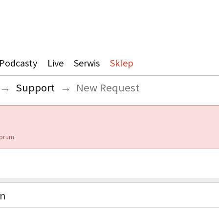
Podcasty
Live
Serwis
Sklep
→
Support
→
New Request
orum.
on