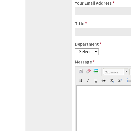
Your Email Address
*
Title
*
Department
*
Message
*
Czcionka