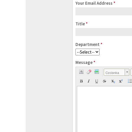
Your Email Address
*
Title
*
Department
*
Message
*
Czcionka