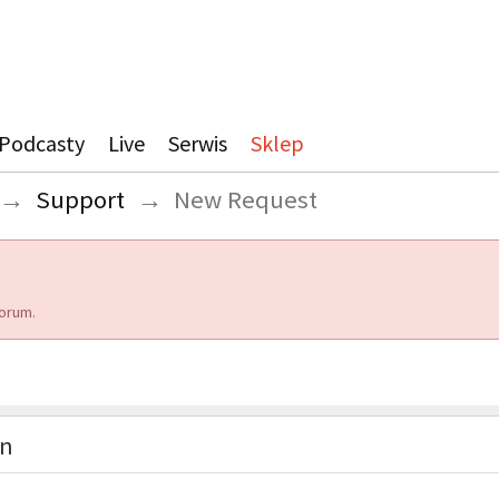
Podcasty
Live
Serwis
Sklep
→
Support
→
New Request
orum.
on