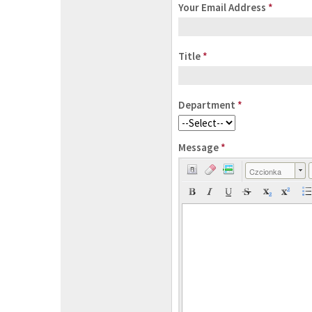
Your Email Address
*
Title
*
Department
*
Message
*
Czcionka