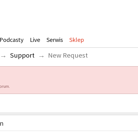
Podcasty
Live
Serwis
Sklep
→
Support
→
New Request
orum.
on