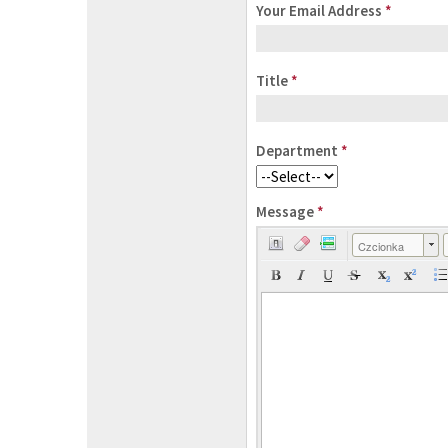
Your Email Address
*
Title
*
Department
*
Message
*
Czcionka