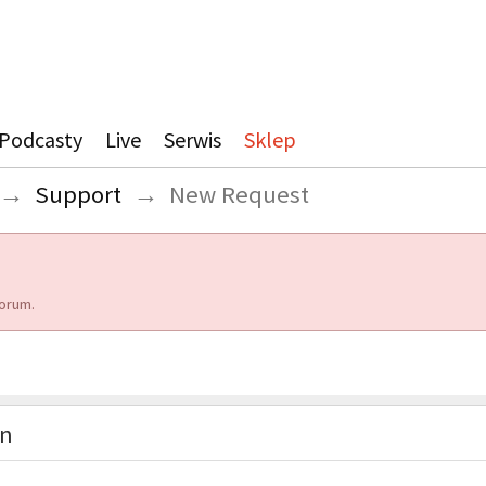
Podcasty
Live
Serwis
Sklep
→
Support
→
New Request
orum.
on