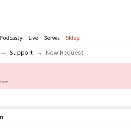
Podcasty
Live
Serwis
Sklep
→
Support
→
New Request
orum.
on