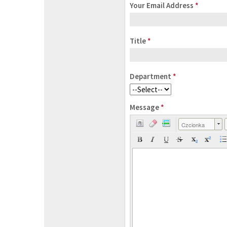
Your Email Address
*
Title
*
Department
*
Message
*
Czcionka