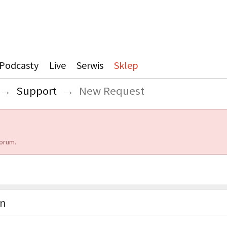
Podcasty
Live
Serwis
Sklep
→
Support
→
New Request
orum.
on