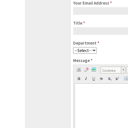
Your Email Address
*
Title
*
Department
*
Message
*
Czcionka