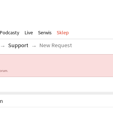
Podcasty
Live
Serwis
Sklep
→
Support
→
New Request
orum.
on