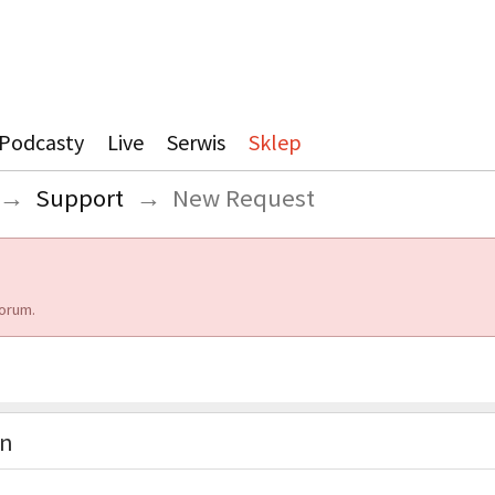
Podcasty
Live
Serwis
Sklep
→
Support
→
New Request
orum.
on