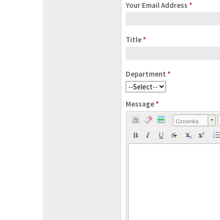
Your Email Address
*
Title
*
Department
*
Message
*
Czcionka