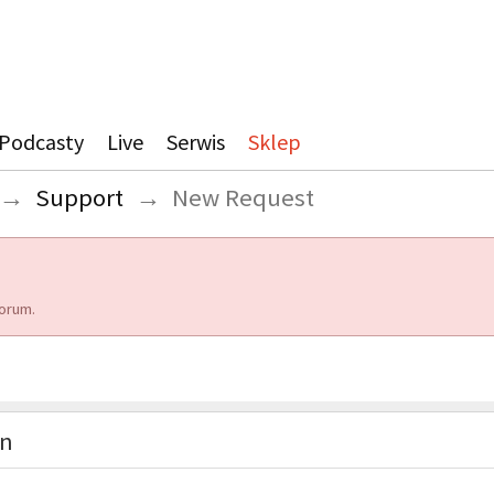
Podcasty
Live
Serwis
Sklep
→
Support
→
New Request
orum.
on