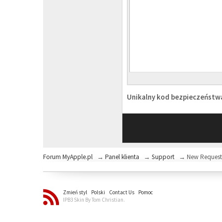
Unikalny kod bezpieczeńst
Forum MyApple.pl
→
Panel klienta
→
Support
→
New Reques
Zmień styl
Polski
Contact Us
Pomoc
IPB3 Skin By Tom Christian.