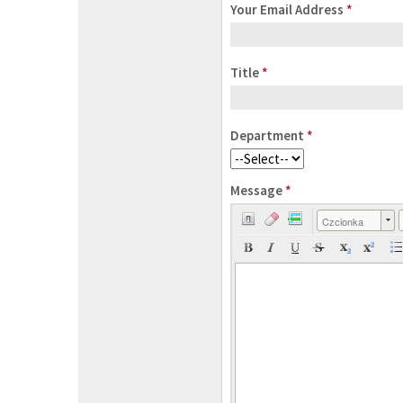
Your Email Address
*
Title
*
Department
*
Message
*
Czcionka