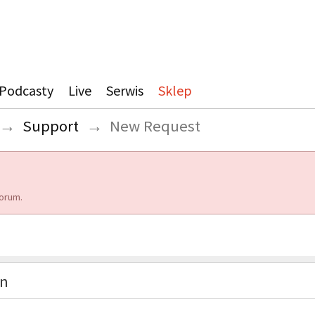
Podcasty
Live
Serwis
Sklep
→
Support
→
New Request
orum.
on