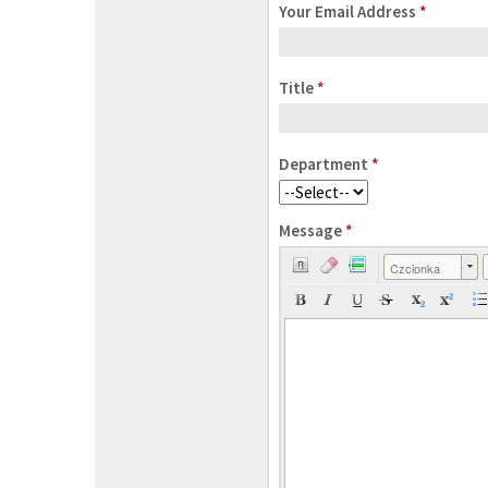
Your Email Address
*
Title
*
Department
*
Message
*
Czcionka