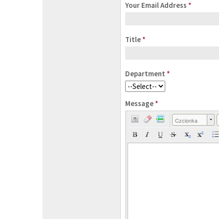
Your Email Address
*
Title
*
Department
*
Message
*
Czcionka