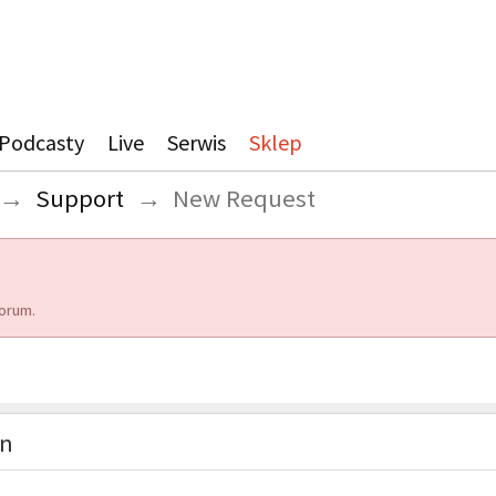
Podcasty
Live
Serwis
Sklep
→
Support
→
New Request
orum.
on