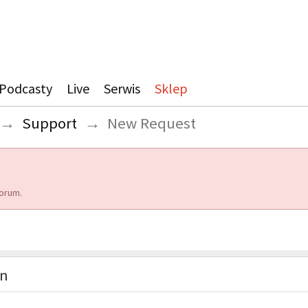
Podcasty
Live
Serwis
Sklep
→
Support
→
New Request
orum.
on