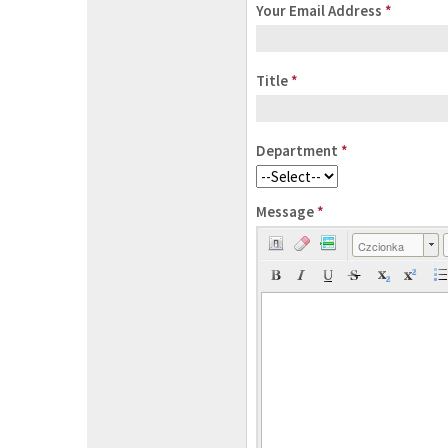
Your Email Address
*
Title
*
Department
*
Message
*
Czcionka