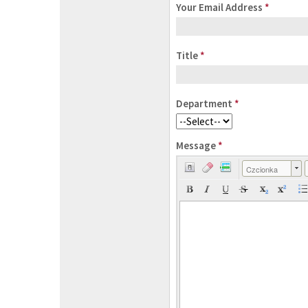
Your Email Address
*
Title
*
Department
*
Message
*
Czcionka