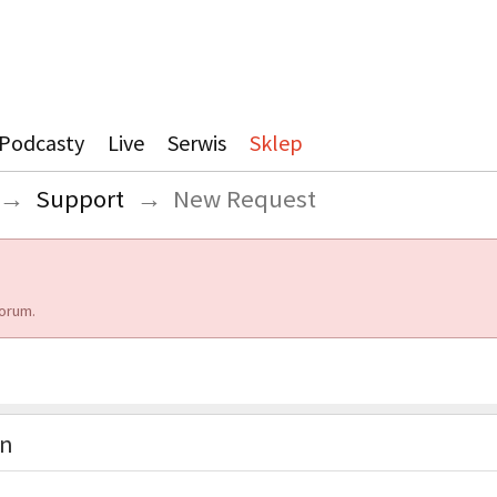
Podcasty
Live
Serwis
Sklep
→
Support
→
New Request
orum.
on