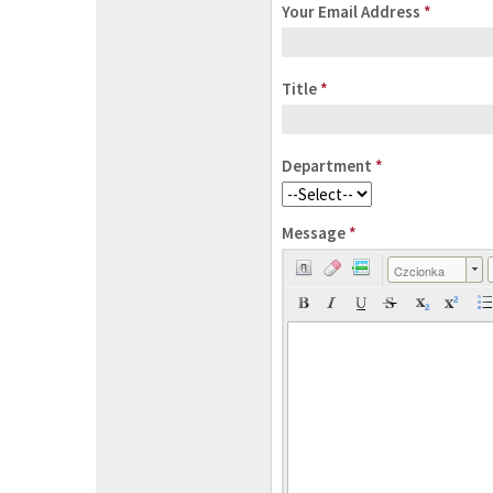
Your Email Address
*
Title
*
Department
*
Message
*
Czcionka