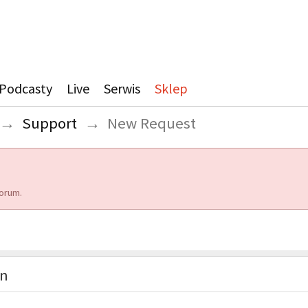
Podcasty
Live
Serwis
Sklep
→
Support
→
New Request
orum.
on