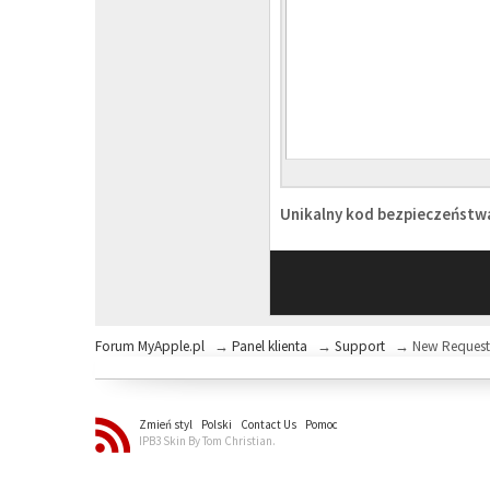
Unikalny kod bezpieczeńst
Forum MyApple.pl
→
Panel klienta
→
Support
→
New Reques
Zmień styl
Polski
Contact Us
Pomoc
IPB3 Skin By Tom Christian.