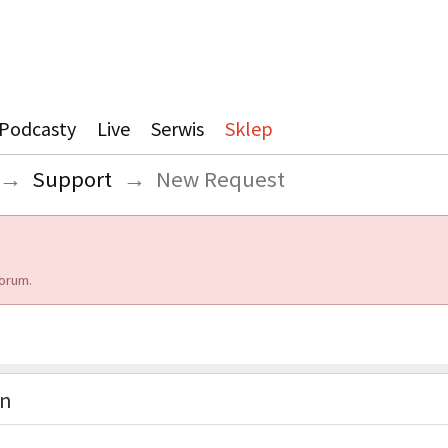
Podcasty
Live
Serwis
Sklep
→
Support
→
New Request
orum.
on