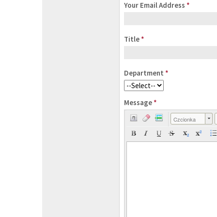
Your Email Address
*
Title
*
Department
*
Message
*
Czcionka